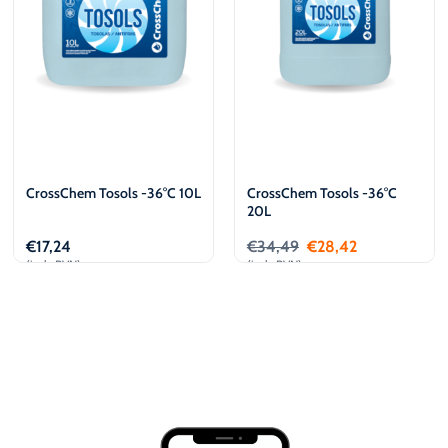
CrossChem Tosols -36°C 10L
CrossChem Tosols -36°C
20L
€
17,24
€
34,49
€
28,42
(iesk. PVN)
(iesk. PVN)
Pievienot
Pievienot