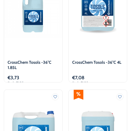
CrossChem Tosols -36°C
CrossChem Tosols -36°C 4L
1.85L
€
3,73
€
7,08
(iesk. PVN)
(iesk. PVN)
Pievienot
Pievienot