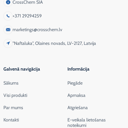
CrossChem SIA
+371 29294259
marketings@crosschem.lv
"Naftaluka", Olaines novads, LV-2127, Latvija
Galvenā navigācija
Informācija
Sākums
Piegāde
Visi produkti
Apmaksa
Par mums
Atgriešana
Kontakti
E-veikala lietošanas
noteikumi