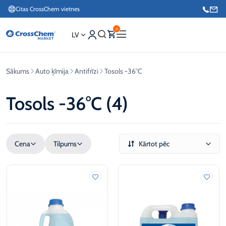
Citas CrossChem vietnes
0
LV
Sākums
Auto ķīmija
Antifrīzi
Tosols -36°C
Interneta veikals / Mārketings
+371 27876188
Tosols -36°C (4)
Info tālrunis / Pasūtījumu pieteikšana esošiem klientiem
+371 26624000
Cena
Tilpums
Kārtot pēc
€
L
€
L