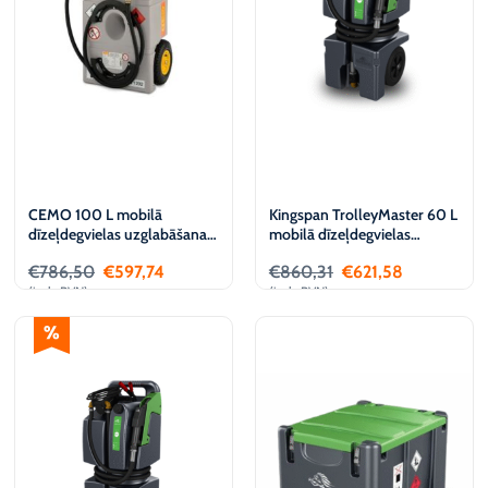
CEMO 100 L mobilā
Kingspan TrolleyMaster 60 L
dīzeļdegvielas uzglabāšanas
mobilā dīzeļdegvielas
un izdales tvertne, 12 V
uzglabāšanas un izdales
€
786,50
€
597,74
€
860,31
€
621,58
tvertne, 12 V
(iesk. PVN)
(iesk. PVN)
Pievienot
Pievienot