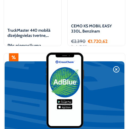
CEMO KS MOBIL EASY
TruckMaster 440 mobilā
330L, Benzīnam
dīzeļdegvielas tvertne,
BP3000 12V
€
2.390
€
1.720,62
Pēc pieprasījuma
(iesk. PVN)
Apskatīt
Pievienot