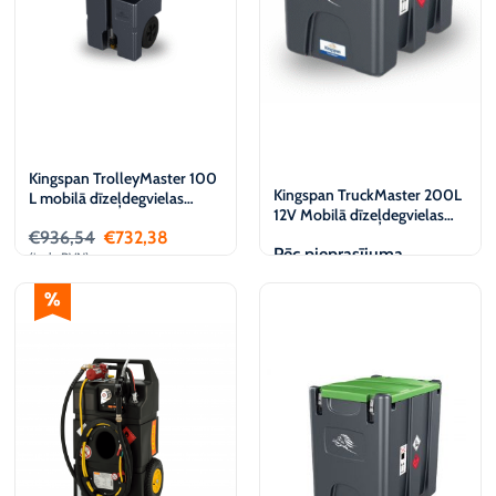
Kingspan TrolleyMaster 100
Kingspan TruckMaster 200L
L mobilā dīzeļdegvielas
12V Mobilā dīzeļdegvielas
uzglabāšanas un izdales
uzpildes stacija
€
936,54
€
732,38
tvertne, 12 V
Pēc pieprasījuma
(iesk. PVN)
Pievienot
Apskatīt