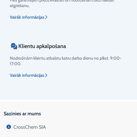
Mēs garantējam preču kvalitāti un nodrošinām bezmaksas
atgriešanu.
Vairāk informācijas
Klientu apkalpošana
Nodrošinām klientu atbalstu katru darba dienu no plkst. 9:00-
17:00.
Vairāk informācijas
Sazinies ar mums
CrossChem SIA