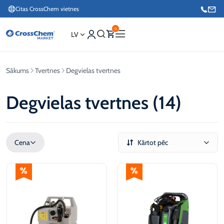
Citas CrossChem vietnes
0
LV
Sākums
Tvertnes
Degvielas tvertnes
Interneta veikals / Mārketings
+371 27876188
Degvielas tvertnes (14)
Info tālrunis / Pasūtījumu pieteikšana esošiem klientiem
+371 26624000
Cena
Kārtot pēc
€
€