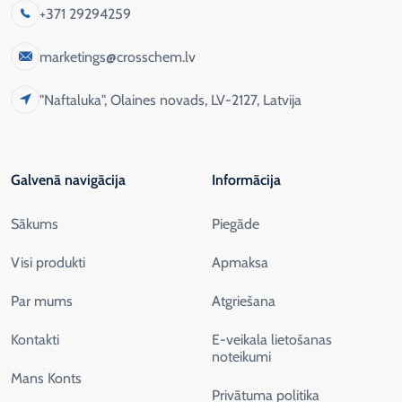
+371 29294259
marketings@crosschem.lv
"Naftaluka", Olaines novads, LV-2127, Latvija
Galvenā navigācija
Informācija
Sākums
Piegāde
Visi produkti
Apmaksa
Par mums
Atgriešana
Kontakti
E-veikala lietošanas
noteikumi
Mans Konts
Privātuma politika