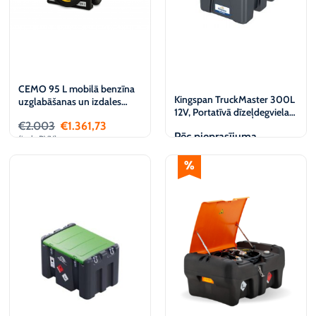
CEMO 95 L mobilā benzīna
Kingspan TruckMaster 300L
uzglabāšanas un izdales
12V, Portatīvā dīzeļdegvielas
tvertne, 12 V
uzpildes stacija
€
2.003
€
1.361,73
Pēc pieprasījuma
(iesk. PVN)
Pievienot
Apskatīt