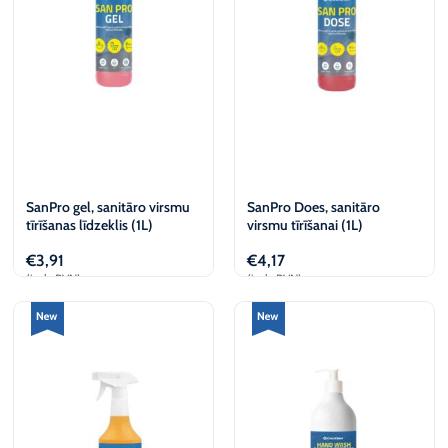
SanPro gel, sanitāro virsmu
SanPro Does, sanitāro
tīrīšanas līdzeklis (1L)
virsmu tīrīšanai (1L)
€
3,91
€
4,17
(iesk. PVN)
(iesk. PVN)
Pievienot
Pievienot