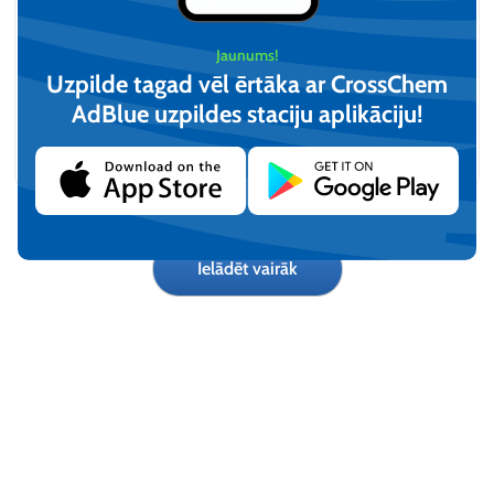
Jaunums!
Uzpilde tagad vēl ērtāka ar CrossChem
AdBlue uzpildes staciju aplikāciju!​
Universal Floor Cleaner,
Oven & Grill Cleaner,
grīdas virsmu mazgāšanas
tīrīšanas līdzeklis (750ml)
līdzeklis (1L)
€
4,84
€
5,90
(iesk. PVN)
(iesk. PVN)
Pievienot
Pievienot
Ielādēt vairāk