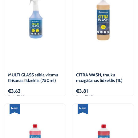
€
€
MULTI GLASS stikla virsmu
CITRA WASH, trauku
tīrīšanas līdzeklis (750ml)
mazgāšanas līdzeklis (1L)
€
3,63
€
3,81
(iesk. PVN)
(iesk. PVN)
Pievienot
Pievienot