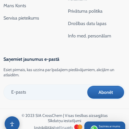
Mans Konts
Privātuma politika
Servisa pieteikums
Drošības datu lapas
Info med. personālam
Saņemiet jaunumus e-pastā
Esiet pirmais, kas uzzina par īpašajiem piedāvājumiem, akcijām un
atlaidēm.
© 2023 SIA CrossChem | Visas tiesības aizsargātas
Sīkdatņu iestatījumi
Sazinies ar mums
Izstrādātājs