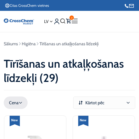
Citas CrossChem vietnes
0
LV
Sākums
Higiēna
Tīrīšanas un atkaļķošanas līdzekļi
Interneta veikals / Mārketings
+371 27876188
Tīrīšanas un atkaļķošanas
līdzekļi (29)
Info tālrunis / Pasūtījumu pieteikšana esošiem klientiem
+371 26624000
Cena
Kārtot pēc