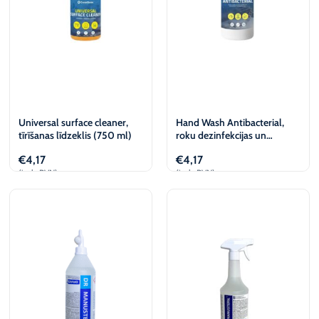
Universal surface cleaner,
Hand Wash Antibacterial,
tīrīšanas līdzeklis (750 ml)
roku dezinfekcijas un
mazgāšanas līdzeklis (750
€
4,17
€
4,17
ml)
(iesk. PVN)
(iesk. PVN)
Pievienot
Pievienot