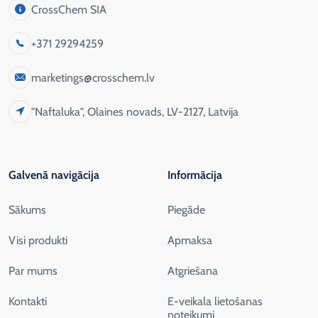
CrossChem SIA
+371 29294259
marketings@crosschem.lv
"Naftaluka", Olaines novads, LV-2127, Latvija
Galvenā navigācija
Informācija
Sākums
Piegāde
Visi produkti
Apmaksa
Par mums
Atgriešana
Kontakti
E-veikala lietošanas
noteikumi