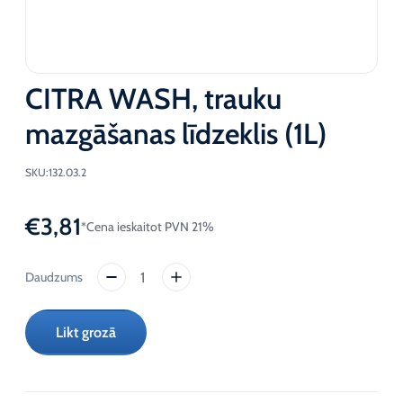
CITRA WASH, trauku
mazgāšanas līdzeklis (1L)
SKU:
132.03.2
€
3,81
*Cena ieskaitot PVN 21%
CITRA
WASH,
trauku
Likt grozā
mazgāšanas
līdzeklis
(1L)
daudzums