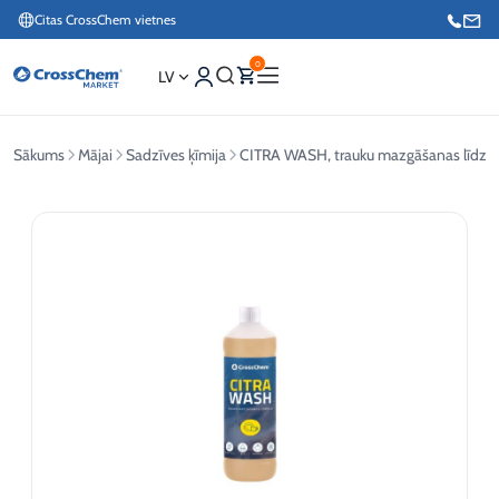
Citas CrossChem vietnes
0
LV
Sākums
Mājai
Sadzīves ķīmija
CITRA WASH, trauku mazgāšanas līdzekl
Interneta veikals / Mārketings
+371 27876188
Info tālrunis / Pasūtījumu pieteikšana esošiem klientiem
+371 26624000