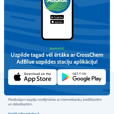
Demineralizēts ūdens (20L)
Demineralizēts ūdens
(210L)
Jaunums!
€
13,61
Pēc pieprasījuma
Uzpilde tagad vēl ērtāka ar CrossChem
(iesk. PVN)
AdBlue uzpildes staciju aplikāciju!​
Apskatīt
Pievienot
Droši maksājumi
Piedāvājam iespēju norēķināties ar internetbanku, kredītkartēm
un debetkartēm.
Vērtējums
Vairāk informācijas