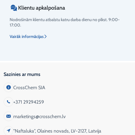
Klientu apkalpošana
Nodrošinām klientu atbalstu katru darba dienu no plkst. 9:00-
17:00.
Vairāk informācijas
Sazinies ar mums
CrossChem SIA
+371 29294259
marketings@crosschem.lv
"Naftaluka", Olaines novads, LV-2127, Latvija