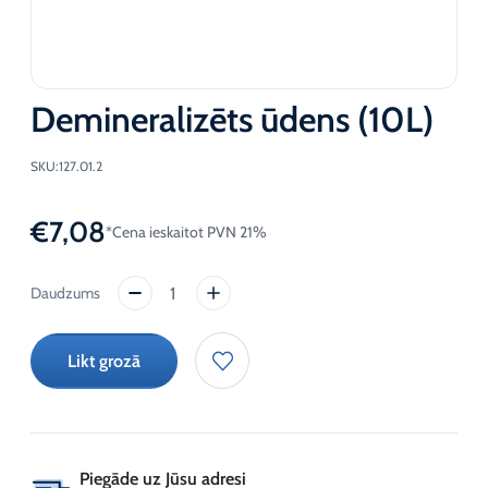
Demineralizēts ūdens (10L)
SKU:
127.01.2
€
7,08
*Cena ieskaitot PVN 21%
Demineralizēts
ūdens
(10L)
Likt grozā
daudzums
Piegāde uz Jūsu adresi