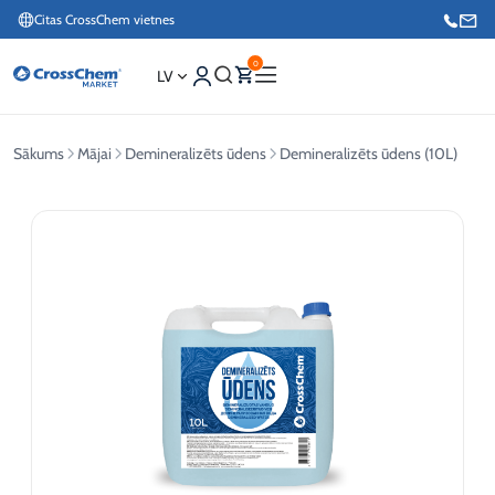
Citas CrossChem vietnes
0
LV
Sākums
Mājai
Demineralizēts ūdens
Demineralizēts ūdens (10L)
Interneta veikals / Mārketings
+371 27876188
Info tālrunis / Pasūtījumu pieteikšana esošiem klientiem
+371 26624000