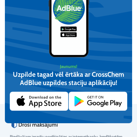
Demineralizēts ūdens (20L)
Demineralizēts ūdens
(210L)
Jaunums!
Uzpilde tagad vēl ērtāka ar CrossChem
€
13,61
Pēc pieprasījuma
AdBlue uzpildes staciju aplikāciju!​
(iesk. PVN)
Apskatīt
Pievienot
Droši maksājumi
Piedāvājam iespēju norēķināties ar internetbanku, kredītkartēm