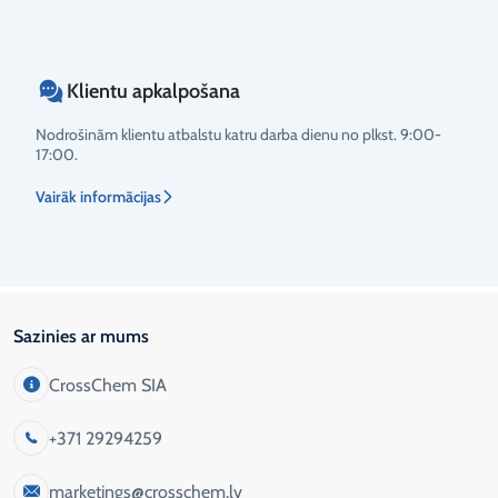
Klientu apkalpošana
Nodrošinām klientu atbalstu katru darba dienu no plkst. 9:00-
17:00.
Vairāk informācijas
Sazinies ar mums
CrossChem SIA
+371 29294259
marketings@crosschem.lv