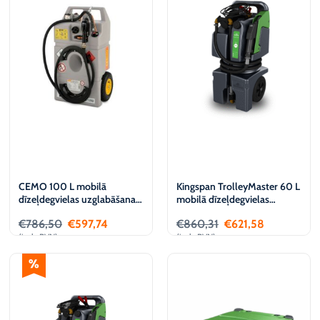
€
€
CEMO 100 L mobilā
Kingspan TrolleyMaster 60 L
dīzeļdegvielas uzglabāšanas
mobilā dīzeļdegvielas
un izdales tvertne, 12 V
uzglabāšanas un izdales
€
786,50
€
597,74
€
860,31
€
621,58
tvertne, 12 V
(iesk. PVN)
(iesk. PVN)
Pievienot
Pievienot