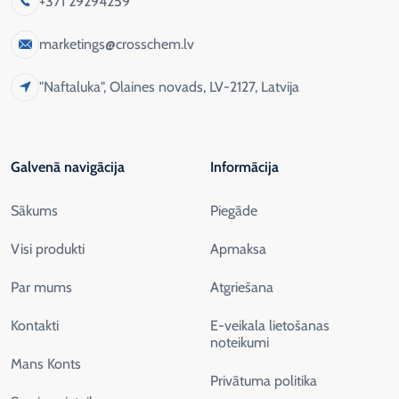
+371 29294259
marketings@crosschem.lv
"Naftaluka", Olaines novads, LV-2127, Latvija
Galvenā navigācija
Informācija
Sākums
Piegāde
Visi produkti
Apmaksa
Par mums
Atgriešana
Kontakti
E-veikala lietošanas
noteikumi
Mans Konts
Privātuma politika