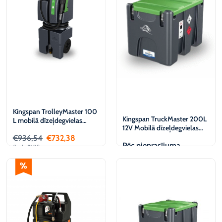
Kingspan TrolleyMaster 100
Kingspan TruckMaster 200L
L mobilā dīzeļdegvielas
12V Mobilā dīzeļdegvielas
uzglabāšanas un izdales
uzpildes stacija
€
936,54
€
732,38
tvertne, 12 V
Pēc pieprasījuma
(iesk. PVN)
Pievienot
Apskatīt