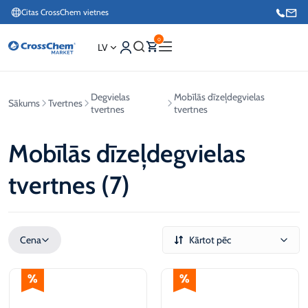
Citas CrossChem vietnes
0
LV
Degvielas
Mobīlās dīzeļdegvielas
Sākums
Tvertnes
Interneta veikals / Mārketings
tvertnes
tvertnes
+371 27876188
Mobīlās dīzeļdegvielas
Info tālrunis / Pasūtījumu pieteikšana esošiem klientiem
tvertnes (7)
+371 26624000
Cena
Kārtot pēc