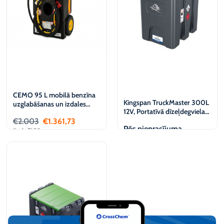
CEMO 95 L mobilā benzīna
Kingspan TruckMaster 300L
uzglabāšanas un izdales
12V, Portatīvā dīzeļdegvielas
tvertne, 12 V
uzpildes stacija
€
2.003
€
1.361,73
Pēc pieprasījuma
(iesk. PVN)
Pievienot
Apskatīt