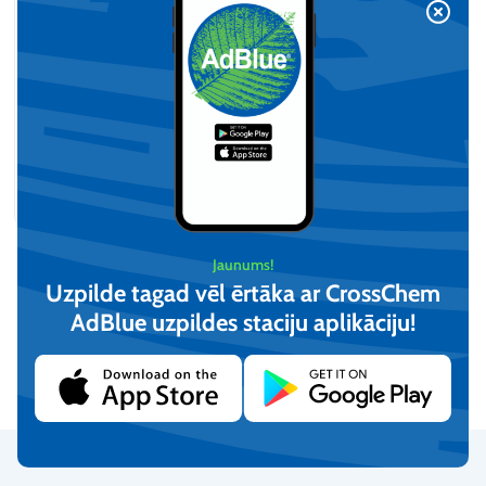
TruckMaster 440 mobilā
dīzeļdegvielas tvertne,
BP3000 12V
Pēc pieprasījuma
Jaunums!
Apskatīt
Uzpilde tagad vēl ērtāka ar CrossChem
AdBlue uzpildes staciju aplikāciju!​