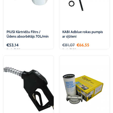
PIUSI Kārtridžu Filtrs /
KABI Adblue rokas pumpis
Ūdens absorbētājs 70L/min
ar sļūteni
€
53,14
€
81,07
€
66,55
(iesk. PVN)
(iesk. PVN)
Pievienot
Pievienot