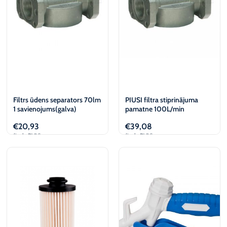
Filtrs ūdens separators 70lm
PIUSI filtra stiprinājuma
1 savienojums(galva)
pamatne 100L/min
€
20,93
€
39,08
(iesk. PVN)
(iesk. PVN)
Pievienot
Pievienot