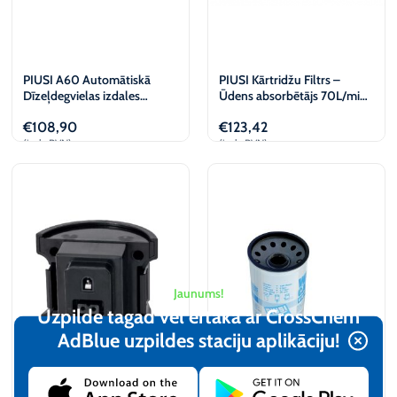
PIUSI A60 Automātiskā
PIUSI Kārtridžu Filtrs –
Dīzeļdegvielas izdales
Ūdens absorbētājs 70L/min
Pistole
(2 gab)
€
108,90
€
123,42
(iesk. PVN)
(iesk. PVN)
Pievienot
Pievienot
Jaunums!
Uzpilde tagad vēl ērtāka ar CrossChem
AdBlue uzpildes staciju aplikāciju!​