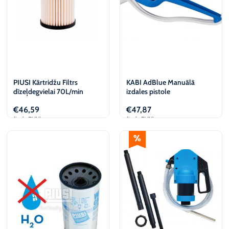
PIUSI Kārtridžu Filtrs
KABI AdBlue Manuālā
dīzeļdegvielai 70L/min
izdales pistole
€
46,59
€
47,87
(iesk. PVN)
(iesk. PVN)
Pievienot
Pievienot