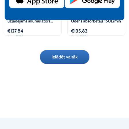
Li-Ion 14.8V/2.9 Ah
PIUSI Kārtridžu Filtrs –
uzlādējams akumulators
Ūdens absorbētājs 150L/min
(sūknim 40160) KABI
€
127,84
€
135,82
(iesk. PVN)
(iesk. PVN)
Pievienot
Apskatīt
Ielādēt vairāk