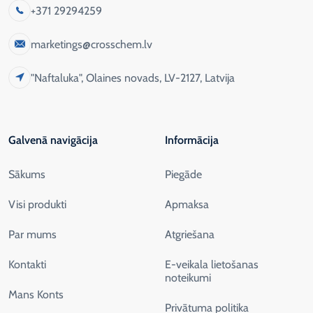
+371 29294259
marketings@crosschem.lv
"Naftaluka", Olaines novads, LV-2127, Latvija
Galvenā navigācija
Informācija
Sākums
Piegāde
Visi produkti
Apmaksa
Par mums
Atgriešana
Kontakti
E-veikala lietošanas
noteikumi
Mans Konts
Privātuma politika