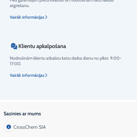
Mēs garantējam preču kvalitāti un nodrošinām bezmaksas
atgriešanu.
Vairāk informācijas
Klientu apkalpošana
Nodrošinām klientu atbalstu katru darba dienu no plkst. 9:00-
17:00.
Vairāk informācijas
Sazinies ar mums
CrossChem SIA