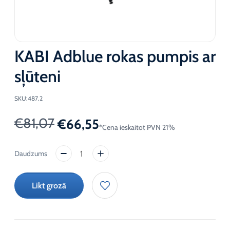
KABI Adblue rokas pumpis ar
sļūteni
SKU:
487.2
€
81,07
€
66,55
*Cena ieskaitot PVN 21%
Original
Current
price
price
KABI
was:
is:
Adblue
rokas
€81,07.
€66,55.
Likt grozā
pumpis
ar
sļūteni
daudzums