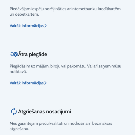
Piedāvājam iespēju norēķināties ar internetbanku, kredītkartēm
un debetkartēm.
Vērtējums
Vairāk informācijas
Ātra piegāde
Piegādāsim uz mājām, biroju vai pakomātu. Vai arī saņem mūsu
noliktavā.
Vairāk informācijas
Atgriešanas nosacījumi
Mēs garantējam preču kvalitāti un nodrošinām bezmaksas
atgriešanu.