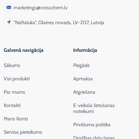
marketings@crosschem.lv
"Naftaluka", Olaines novads, LV-2127, Latvija
Galvenā navigācija
Informācija
Sākums
Piegāde
Visi produkti
Apmaksa
Par mums
Atgriešana
Kontakti
E-veikala lietošanas
noteikumi
Mans Konts
Privātuma politika
Servisa pieteikums
Drošības datu lapas