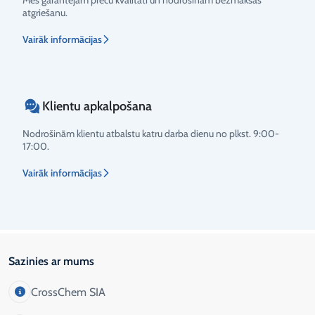
Mēs garantējam preču kvalitāti un nodrošinām bezmaksas
atgriešanu.
Vairāk informācijas
Klientu apkalpošana
Nodrošinām klientu atbalstu katru darba dienu no plkst. 9:00-
17:00.
Vairāk informācijas
Sazinies ar mums
CrossChem SIA