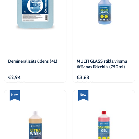
Demineralizēts ūdens (4L)
MULTI GLASS stikla virsmu
tīrīšanas līdzeklis (750ml)
€
2,94
€
3,63
(iesk. PVN)
(iesk. PVN)
Pievienot
Pievienot