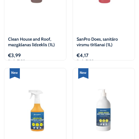
Clean House and Roof,
SanPro Does, sanitāro
mazgāšanas līdzeklis (1L)
virsmu tīrīšanai (1L)
€
3,99
€
4,17
(iesk. PVN)
(iesk. PVN)
Pievienot
Pievienot