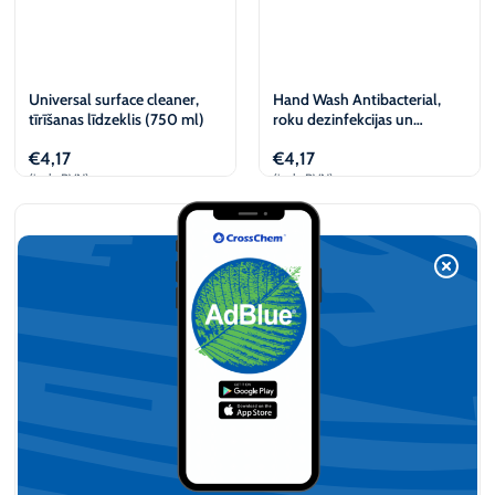
Universal surface cleaner,
Hand Wash Antibacterial,
tīrīšanas līdzeklis (750 ml)
roku dezinfekcijas un
mazgāšanas līdzeklis (750
€
4,17
€
4,17
ml)
(iesk. PVN)
(iesk. PVN)
Pievienot
Pievienot