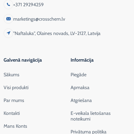
+371 29294259
marketings@crosschem.lv
"Naftaluka", Olaines novads, LV-2127, Latvija
Galvenā navigācija
Informācija
Sākums
Piegāde
Visi produkti
Apmaksa
Par mums
Atgriešana
Kontakti
E-veikala lietošanas
noteikumi
Mans Konts
Privātuma politika