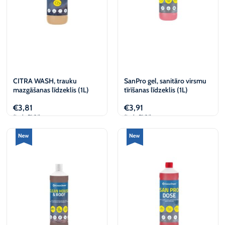
CITRA WASH, trauku
SanPro gel, sanitāro virsmu
mazgāšanas līdzeklis (1L)
tīrīšanas līdzeklis (1L)
€
3,81
€
3,91
(iesk. PVN)
(iesk. PVN)
Pievienot
Pievienot