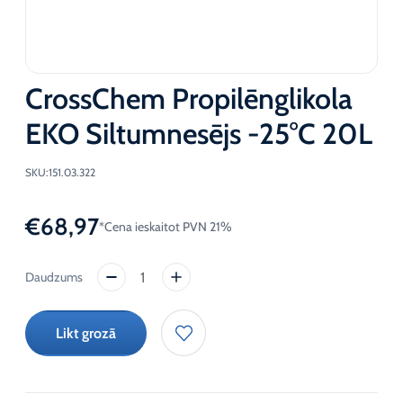
CrossChem Propilēnglikola
EKO Siltumnesējs -25°C 20L
SKU:
151.03.322
€
68,97
*Cena ieskaitot PVN 21%
CrossChem
Propilēnglikola
EKO
Likt grozā
Siltumnesējs
-25°C
20L
daudzums