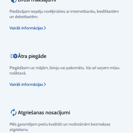
Piedāvājam iespēju norēķināties ar internetbanku, kredītkartēm
un debetkartēm.
Vērtējums
Vairāk informācijas
Ātra piegāde
Piegādāsim uz mājām, biroju vai pakomātu. Vai arī saņem mūsu
noliktavā.
Vairāk informācijas
Atgriešanas nosacījumi
Mēs garantējam preču kvalitāti un nodrošinām bezmaksas
atgriešanu.