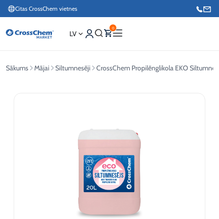
Citas CrossChem vietnes
0
LV
Sākums
Mājai
Siltumnesēji
CrossChem Propilēnglikola EKO Siltumnes
Interneta veikals / Mārketings
+371 27876188
Info tālrunis / Pasūtījumu pieteikšana esošiem klientiem
+371 26624000