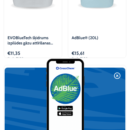
EVOBlueTech šķidrums
AdBlue® (20L)
izplūdes gāzu attīrīšanas
sistēmām (10L)
€
11,35
€
15,61
(iesk. PVN)
(iesk. PVN)
Pievienot
Pievienot