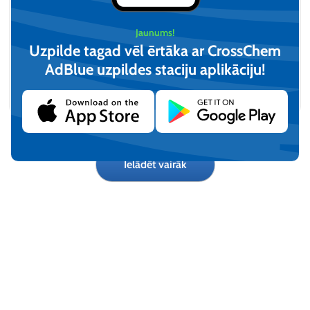
Jaunums!
Uzpilde tagad vēl ērtāka ar CrossChem
EVOBlueTech šķidrums
AdBlue uzpildes staciju aplikāciju!​
AdBlue® (210L)
izplūdes gāzu attīrīšanas
sistēmām (20L)
€
21,78
Pēc pieprasījuma
(iesk. PVN)
Pievienot
Apskatīt
Ielādēt vairāk