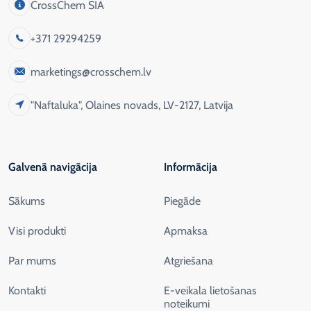
CrossChem SIA
+371 29294259
marketings@crosschem.lv
"Naftaluka", Olaines novads, LV-2127, Latvija
Galvenā navigācija
Informācija
Sākums
Piegāde
Visi produkti
Apmaksa
Par mums
Atgriešana
Kontakti
E-veikala lietošanas
noteikumi