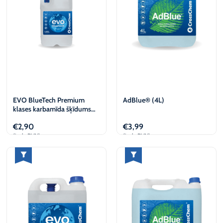
EVO BlueTech Premium
AdBlue® (4L)
klases karbamīda šķīdums
(1.85L)
€
2,90
€
3,99
(iesk. PVN)
(iesk. PVN)
Pievienot
Pievienot