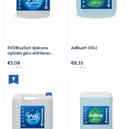
EVOBlueTech šķidrums
AdBlue® (10L)
izplūdes gāzu attīrīšanas
sistēmām (4L)
€
5,08
€
8,35
(iesk. PVN)
(iesk. PVN)
Pievienot
Pievienot