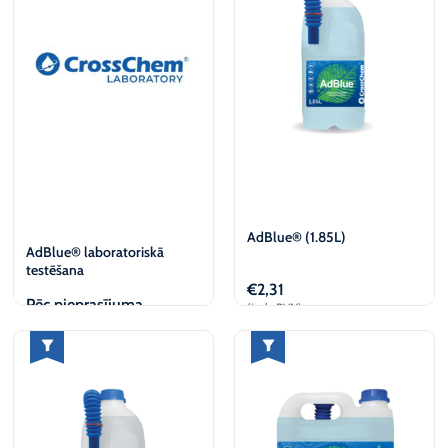
AdBlue® (1.85L)
AdBlue® laboratoriskā
testēšana
€
2,31
Pēc pieprasījuma
(iesk. PVN)
Apskatīt
Pievienot