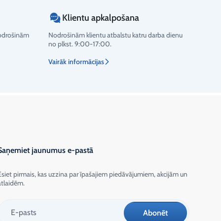
Klientu apkalpošana
nodrošinām
Nodrošinām klientu atbalstu katru darba dienu
no plkst. 9:00-17:00.
Vairāk informācijas
Saņemiet jaunumus e-pastā
Esiet pirmais, kas uzzina par īpašajiem piedāvājumiem, akcijām un
atlaidēm.