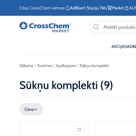
Citas CrossChem vietnes:
AdBlue® Staciju Tīkls
Market
AU
Products
search
AKCIJAS
ADB
Interneta veikals / Mārketings
Info tālrunis / P
esošiem klientie
Sākums
Tvertnes
Aprīkojums
Sūkņu komplekti
+371 27876188
+371 26624
Sūkņu komplekti (9)
Cena
Stacionārās dīzeļdegvielas
Stacionārās
tvertnes
tvertnes
Mobīlās dīzeļdegvielas
AdBlue izdal
tvertnes
vieglajiem a
Degvielas tvertnes apkures