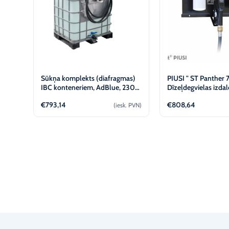
Sūkņa komplekts (diafragmas)
PIUSI " ST Panther 7
IBC konteneriem, AdBlue, 230V
Dīzeļdegvielas izdal
KABI
komplekts
€
793,14
€
808,64
(iesk. PVN)
Pievienot
Apskatī