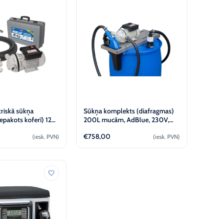
triskā sūkņa
Sūkņa komplekts (diafragmas)
epakots koferī) 12V,
200L mucām, AdBlue, 230V,
KABI
€
758,00
(iesk. PVN)
(iesk. PVN)
Pievienot
Pievienot