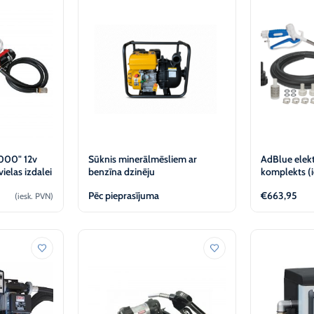
AdBlue)
-30°C
sektoram
Spoles
Ziemas vējstiklu šķidrums
-12°C (Tikai juridiskām
personām)
Ziemas vējstiklu šķidrums
-21°C (Tikai juridiskām
personām)
Ziemas vējstiklu šķidrums
-30°C (Tikai juridiskām
personām)
3000" 12v
Sūknis minerālmēsliem ar
AdBlue elek
ielas izdalei
benzīna dzinēju
komplekts (i
KABI
Pēc pieprasījuma
€
663,95
(iesk. PVN)
t
Apskatīt