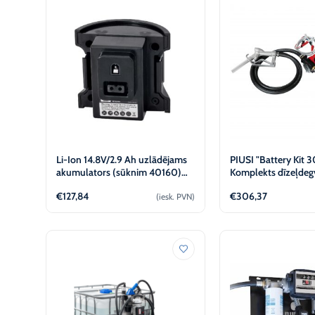
sistēmām
€
€
Li-Ion 14.8V/2.9 Ah uzlādējams
PIUSI "Battery Kit 
akumulators (sūknim 40160)
Komplekts dīzeļdegv
KABI
€
127,84
€
306,37
(iesk. PVN)
Pievienot
Apskatī