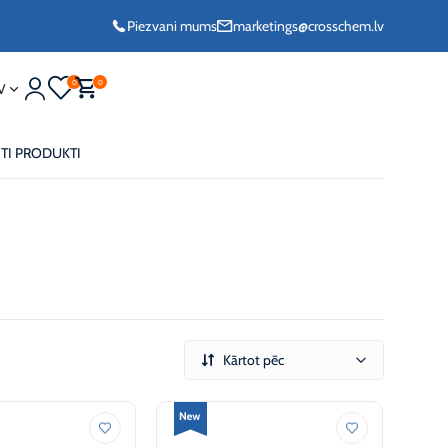
Piezvani mums
marketings@crosschem.lv
0
0
V
ITI PRODUKTI
frīzs G11 -36°C
Kārtot pēc
frīzs Long Life G12
frīzs VCS
ols -36°C