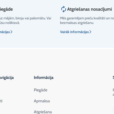
piegāde
Atgriešanas nosacījumi
z mājām, biroju vai pakomātu. Vai
Mēs garantējam preču kvalitāti un 
su noliktavā.
bezmaksas atgriešanu.
mācijas
Vairāk informācijas
vigācija
Informācija
Piegāde
ti
Apmaksa
Atgriešana