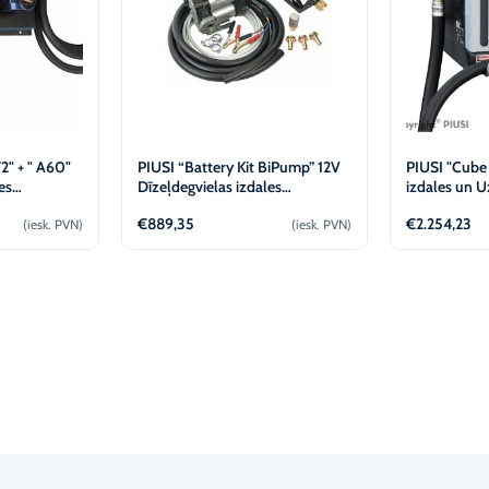
2" + " A60"
PIUSI “Battery Kit BiPump” 12V
PIUSI "Cube
es
Dīzeļdegvielas izdales
izdales un U
komplekts
€
889,35
€
2.254,23
(iesk. PVN)
(iesk. PVN)
t
Pievienot