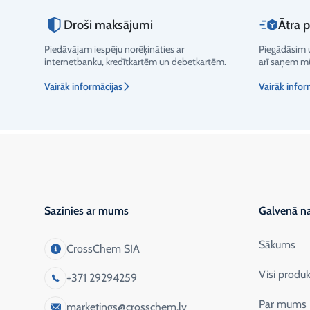
Droši maksājumi
Ātra 
Piedāvājam iespēju norēķināties ar
Piegādāsim u
internetbanku, kredītkartēm un debetkartēm.
arī saņem mū
Vairāk informācijas
Vairāk infor
Sazinies ar mums
Galvenā na
Sākums
CrossChem SIA
Visi produk
+371 29294259
Par mums
marketings@crosschem.lv