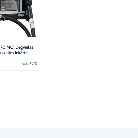
 70 MC" Degvielas
zskaites iekārta
(iesk. PVN)
Pievienot