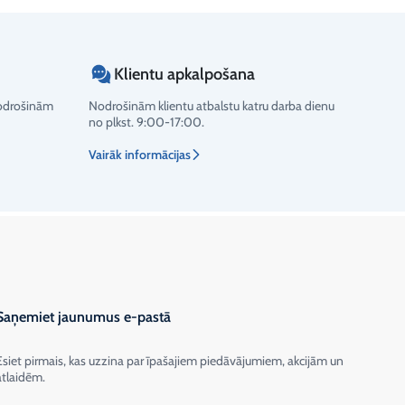
Klientu apkalpošana
nodrošinām
Nodrošinām klientu atbalstu katru darba dienu
no plkst. 9:00-17:00.
Vairāk informācijas
Saņemiet jaunumus e-pastā
Esiet pirmais, kas uzzina par īpašajiem piedāvājumiem, akcijām un
atlaidēm.