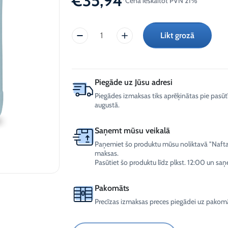
€
35,94
*Cena ieskaitot PVN 21%
AdBlue)
-30°C
sektoram
Spoles
Ziemas vējstiklu šķidrums
-12°C (Tikai juridiskām
Likt grozā
personām)
CrossChem
Ziemas vējstiklu šķidrums
Etilēnglikola
-21°C (Tikai juridiskām
Siltumnesējs
personām)
-40°C
Ziemas vējstiklu šķidrums
20L
-30°C (Tikai juridiskām
Piegāde uz Jūsu adresi
daudzums
personām)
Piegādes izmaksas tiks aprēķinātas pie pasūt
augustā.
Saņemt mūsu veikalā
Paņemiet šo produktu mūsu noliktavā "Naftalu
maksas.
Pasūtiet šo produktu līdz plkst. 12:00 un saņ
Pakomāts
Precīzas izmaksas preces piegādei uz pakomā