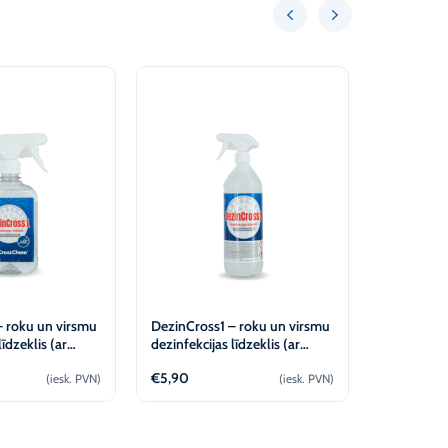
– roku un virsmu
DezinCross1 – roku un virsmu
DezinCross
līdzeklis (ar
dezinfekcijas līdzeklis (ar
līdzeklis r
u) 500 ml,
izsmidzinātāju) 1L, CrossChem
dozatoru)
€
5,90
€
7,44
(iesk. PVN)
(iesk. PVN)
ievienot
Pievienot