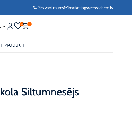
Piezvani mums
marketings@crosschem.lv
0
0
V
ITI PRODUKTI
kola Siltumnesējs
frīzs G11 -36°C
frīzs Long Life G12
frīzs VCS
ols -36°C