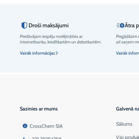
Droši maksājumi
Ātra 
Piedāvājam iespēju norēķināties ar
Piegādāsim u
Vērtējums
internetbanku, kredītkartēm un debetkartēm.
arī saņem mū
Vairāk informācijas
Vairāk infor
Sazinies ar mums
Galvenā na
Sākums
CrossChem SIA
Visi produk