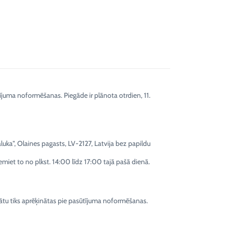
ījuma noformēšanas. Piegāde ir plānota otrdien, 11.
ka", Olaines pagasts, LV-2127, Latvija bez papildu
emiet to no plkst. 14:00 līdz 17:00 tajā pašā dienā.
tu tiks aprēķinātas pie pasūtījuma noformēšanas.