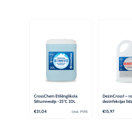
CrossChem Etilēnglikola
DezinCross1 – r
Siltumnesējs -25°C 20L
dezinfekcijas līdz
CrossChem
€
31,04
€
15,97
(iesk. PVN)
Pievienot
Piev