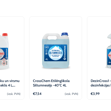
oku un virsmu
CrossChem Etilēnglikola
DezinCross1 
eklis 4 L,
Siltumnesējs -40°C 4L
dezinfekcijas 
izsmidzinātāj
€
7,54
€
3,99
(iesk. PVN)
(iesk. PVN)
CrossChem
ienot
Pievienot
P