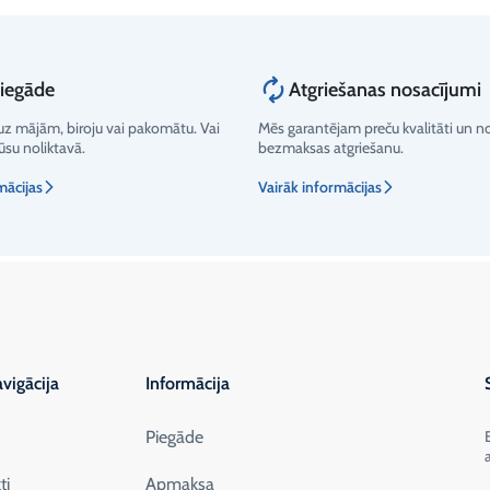
piegāde
Atgriešanas nosacījumi
z mājām, biroju vai pakomātu. Vai
Mēs garantējam preču kvalitāti un 
su noliktavā.
bezmaksas atgriešanu.
mācijas
Vairāk informācijas
vigācija
Informācija
Piegāde
ti
Apmaksa