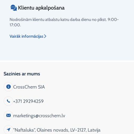
Klientu apkalpošana
Nodrošinām klientu atbalstu katru darba dienu no plkst. 9:00-
17:00.
Vairāk informācijas
Sazinies ar mums
CrossChem SIA
+371 29294259
marketings@crosschem.lv
"Naftaluka", Olaines novads, LV-2127, Latvija