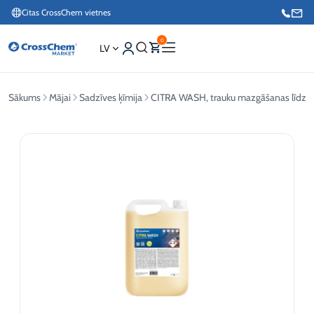
Citas CrossChem vietnes
0
LV
Sākums
Mājai
Sadzīves ķīmija
CITRA WASH, trauku mazgāšanas līdzekl
Interneta veikals / Mārketings
+371 27876188
Info tālrunis / Pasūtījumu pieteikšana esošiem klientiem
+371 26624000