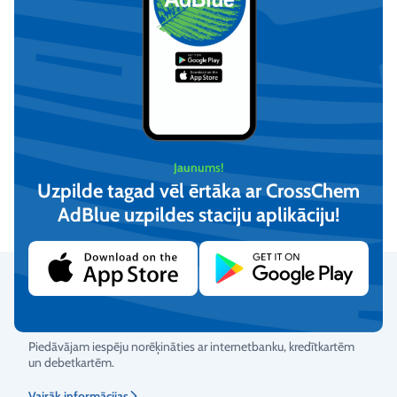
Demineralizēts ūdens (20L)
Demineralizēts ūdens
(210L)
Jaunums!
€
13,61
Pēc pieprasījuma
Uzpilde tagad vēl ērtāka ar CrossChem
(iesk. PVN)
AdBlue uzpildes staciju aplikāciju!​
Apskatīt
Pievienot
Droši maksājumi
Piedāvājam iespēju norēķināties ar internetbanku, kredītkartēm
un debetkartēm.
Vērtējums
Vairāk informācijas