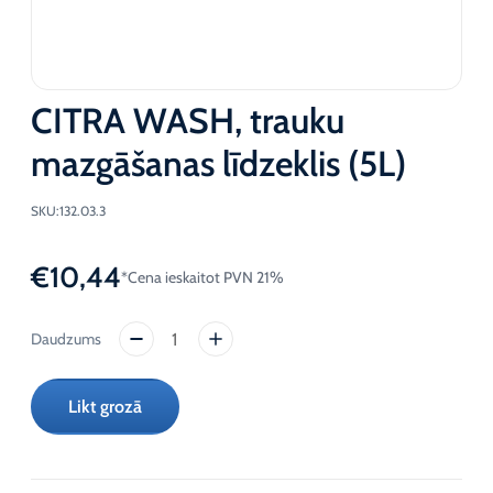
CITRA WASH, trauku
mazgāšanas līdzeklis (5L)
SKU:
132.03.3
€
10,44
*Cena ieskaitot PVN 21%
CITRA
WASH,
trauku
Likt grozā
mazgāšanas
līdzeklis
(5L)
daudzums