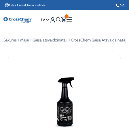
Citas CrossChem vietnes
0
LV
Sākums
Mājai
Gaisa atsvaidzinātāji
CrossChem Gaisa Atsvaidzinātāj
Interneta veikals / Mārketings
+371 27876188
Info tālrunis / Pasūtījumu pieteikšana esošiem klientiem
+371 26624000