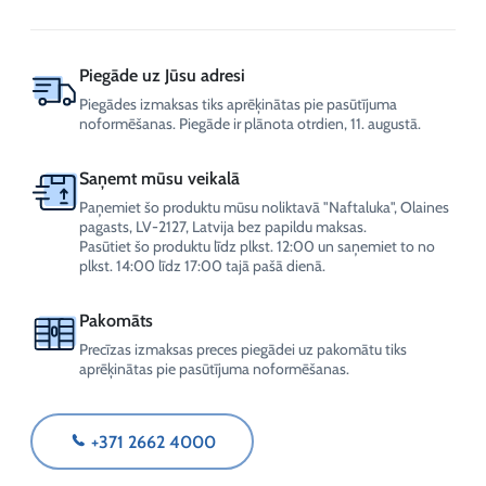
750
ml
daudzums
Piegāde uz Jūsu adresi
Piegādes izmaksas tiks aprēķinātas pie pasūtījuma
noformēšanas. Piegāde ir plānota otrdien, 11. augustā.
Saņemt mūsu veikalā
Paņemiet šo produktu mūsu noliktavā "Naftaluka", Olaines
pagasts, LV-2127, Latvija bez papildu maksas.
Pasūtiet šo produktu līdz plkst. 12:00 un saņemiet to no
plkst. 14:00 līdz 17:00 tajā pašā dienā.
Pakomāts
Precīzas izmaksas preces piegādei uz pakomātu tiks
aprēķinātas pie pasūtījuma noformēšanas.
+371 2662 4000