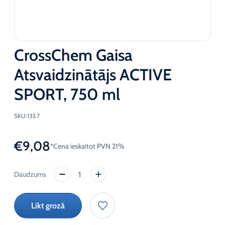
CrossChem Gaisa
Atsvaidzinātājs ACTIVE
SPORT, 750 ml
SKU:
133.7
€
9,08
*Cena ieskaitot PVN 21%
CrossChem
Gaisa
Atsvaidzinātājs
Likt grozā
ACTIVE
SPORT,