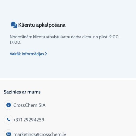
Klientu apkalpošana
Nodrošinām klientu atbalstu katru darba dienu no plkst. 9:00-
17:00.
Vairāk informācijas
Sazinies ar mums
CrossChem SIA
+371 29294259
marketings@crosschem.lv