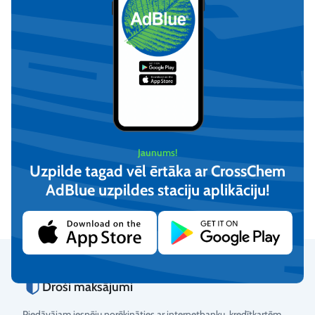
Demineralizēts ūdens (20L)
Demineralizēts ūdens
(210L)
Jaunums!
Uzpilde tagad vēl ērtāka ar CrossChem
€
13,61
Pēc pieprasījuma
AdBlue uzpildes staciju aplikāciju!​
(iesk. PVN)
Apskatīt
Pievienot
Droši maksājumi
Piedāvājam iespēju norēķināties ar internetbanku, kredītkartēm