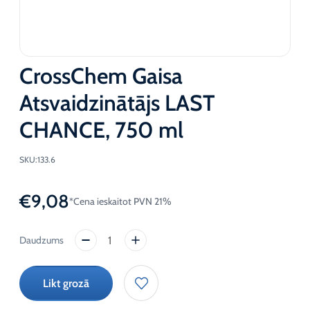
CrossChem Gaisa
Atsvaidzinātājs LAST
CHANCE, 750 ml
SKU:
133.6
€
9,08
*Cena ieskaitot PVN 21%
CrossChem
Gaisa
Atsvaidzinātājs
Likt grozā
LAST
CHANCE,