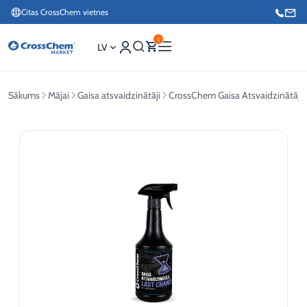
Citas CrossChem vietnes
0
LV
Sākums
Mājai
Gaisa atsvaidzinātāji
CrossChem Gaisa Atsvaidzinātāj
Interneta veikals / Mārketings
+371 27876188
Info tālrunis / Pasūtījumu pieteikšana esošiem klientiem
+371 26624000