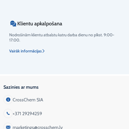
Klientu apkalpošana
Nodrošinām klientu atbalstu katru darba dienu no plkst. 9:00-
17:00.
Vairāk informācijas
Sazinies ar mums
CrossChem SIA
+371 29294259
marketings@crosschem.lv