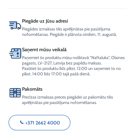
750
ml
daudzums
Piegāde uz Jūsu adresi
Piegādes izmaksas tiks aprēķinātas pie pasūtījuma
noformēšanas. Piegāde ir plānota otrdien, 11. augustā.
Saņemt mūsu veikalā
Paņemiet šo produktu mūsu noliktavā "Naftaluka", Olaines
pagasts, LV-2127, Latvija bez papildu maksas.
Pasūtiet šo produktu līdz plkst. 12:00 un saņemiet to no
plkst. 14:00 līdz 17:00 tajā pašā dienā.
Pakomāts
Precīzas izmaksas preces piegādei uz pakomātu tiks
aprēķinātas pie pasūtījuma noformēšanas.
+371 2662 4000