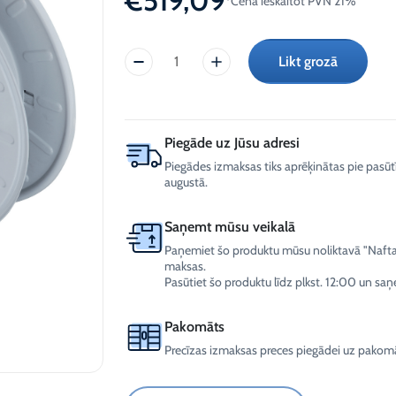
€
519,09
*Cena ieskaitot PVN 21%
AdBlue)
-30°C
sektoram
Spoles
Ziemas vējstiklu šķidrums
-12°C (Tikai juridiskām
Likt grozā
personām)
PIUSI
Ziemas vējstiklu šķidrums
šļūtenes
-21°C (Tikai juridiskām
spole
personām)
UREA
Ziemas vējstiklu šķidrums
bez
-30°C (Tikai juridiskām
Piegāde uz Jūsu adresi
šļūtenes
personām)
Piegādes izmaksas tiks aprēķinātas pie pasū
(F0075006A)
augustā.
daudzums
Saņemt mūsu veikalā
Paņemiet šo produktu mūsu noliktavā "Naftalu
maksas.
Pasūtiet šo produktu līdz plkst. 12:00 un saņ
Pakomāts
Precīzas izmaksas preces piegādei uz pakomā