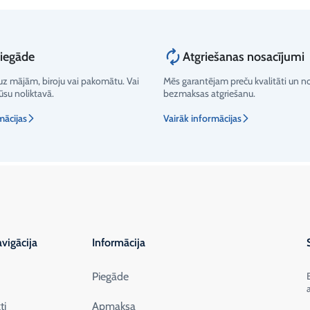
piegāde
Atgriešanas nosacījumi
z mājām, biroju vai pakomātu. Vai
Mēs garantējam preču kvalitāti un 
su noliktavā.
bezmaksas atgriešanu.
mācijas
Vairāk informācijas
vigācija
Informācija
Piegāde
ti
Apmaksa