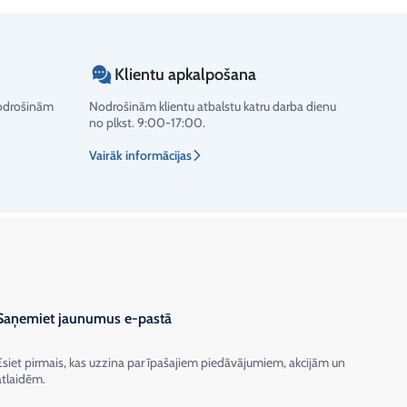
Klientu apkalpošana
nodrošinām
Nodrošinām klientu atbalstu katru darba dienu
no plkst. 9:00-17:00.
Vairāk informācijas
Saņemiet jaunumus e-pastā
Esiet pirmais, kas uzzina par īpašajiem piedāvājumiem, akcijām un
atlaidēm.