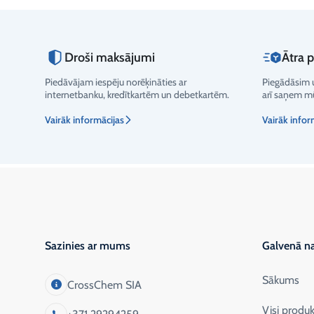
Droši maksājumi
Ātra 
Piedāvājam iespēju norēķināties ar
Piegādāsim u
Vērtējums
internetbanku, kredītkartēm un debetkartēm.
arī saņem mū
Vairāk informācijas
Vairāk infor
Sazinies ar mums
Galvenā na
Sākums
CrossChem SIA
Visi produk