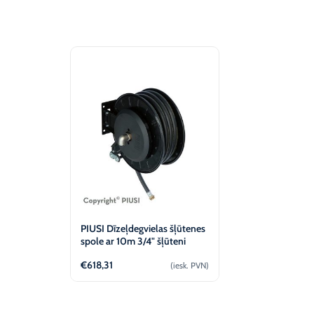
PIUSI Dīzeļdegvielas šļūtenes
spole ar 10m 3/4" šļūteni
€
618,31
(iesk. PVN)
Pievienot