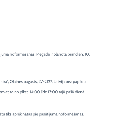
tījuma noformēšanas. Piegāde ir plānota pirmdien, 10.
ka", Olaines pagasts, LV-2127, Latvija bez papildu
emiet to no plkst. 14:00 līdz 17:00 tajā pašā dienā.
tu tiks aprēķinātas pie pasūtījuma noformēšanas.