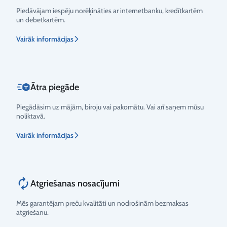
Piedāvājam iespēju norēķināties ar internetbanku, kredītkartēm
un debetkartēm.
Vērtējums
Vairāk informācijas
Ātra piegāde
Piegādāsim uz mājām, biroju vai pakomātu. Vai arī saņem mūsu
noliktavā.
Vairāk informācijas
Atgriešanas nosacījumi
Mēs garantējam preču kvalitāti un nodrošinām bezmaksas
atgriešanu.