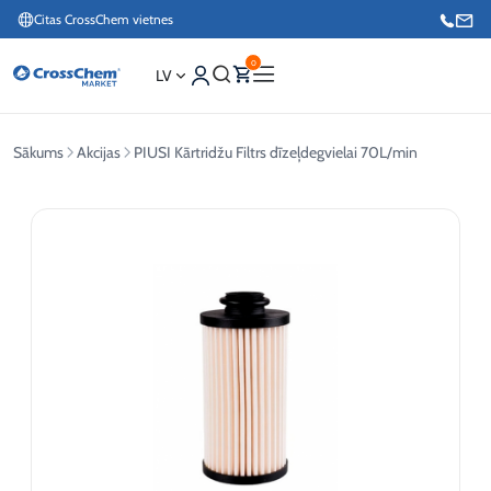
Citas CrossChem vietnes
0
LV
Sākums
Akcijas
PIUSI Kārtridžu Filtrs dīzeļdegvielai 70L/min
Interneta veikals / Mārketings
+371 27876188
Info tālrunis / Pasūtījumu pieteikšana esošiem klientiem
+371 26624000