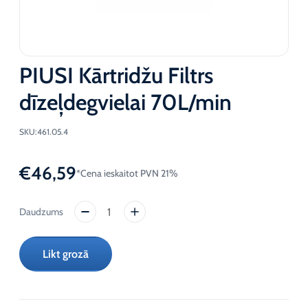
PIUSI Kārtridžu Filtrs
dīzeļdegvielai 70L/min
SKU:
461.05.4
€
46,59
*Cena ieskaitot PVN 21%
PIUSI
Kārtridžu
Filtrs
Likt grozā
dīzeļdegvielai
70L/min
daudzums