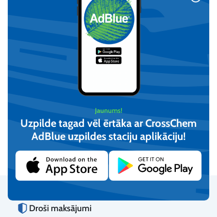
PIUSI Kārtridžu Filtrs /
PIUSI Kārtridžu Filtrs –
Jaunums!
Ūdens absorbētājs 70L/min
Ūdens absorbētājs 70L/min
Uzpilde tagad vēl ērtāka ar CrossChem
(2 gab)
€
53,14
€
123,42
AdBlue uzpildes staciju aplikāciju!​
(iesk. PVN)
(iesk. PVN)
Pievienot
Pievienot
Droši maksājumi