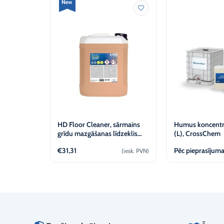
HD Floor Cleaner, sārmains
Humus koncentrā
grīdu mazgāšanas līdzeklis
(L), CrossChem
(10L)
€
31,31
Pēc pieprasījum
(iesk. PVN)
Pievienot
Apska