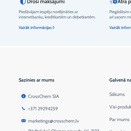
Droši maksājumi
Ātra 
Piedāvājam iespēju norēķināties ar
Piegādāsim u
Vērtējums
internetbanku, kredītkartēm un debetkartēm.
arī saņem mū
Vairāk informācijas
Vairāk infor
Sazinies ar mums
Galvenā na
Sākums
CrossChem SIA
Visi produk
+371 29294259
Par mums
marketings@crosschem.lv