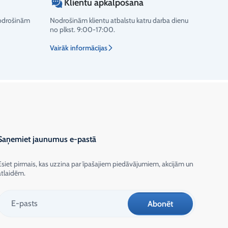
Klientu apkalpošana
nodrošinām
Nodrošinām klientu atbalstu katru darba dienu
no plkst. 9:00-17:00.
Vairāk informācijas
Saņemiet jaunumus e-pastā
Esiet pirmais, kas uzzina par īpašajiem piedāvājumiem, akcijām un
atlaidēm.