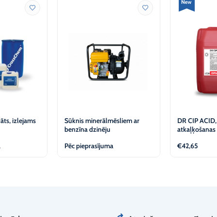
ts, izlejams
Sūknis minerālmēsliem ar
DR CIP ACID, 
benzīna dzinēju
atkaļķošanas 
a
Pēc pieprasījuma
€
42,65
tīt
Apskatīt
Ap