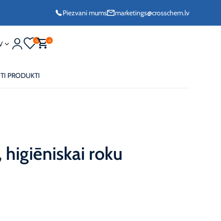
Piezvani mums
marketings@crosschem.lv
0
0
V
ITI PRODUKTI
igiēniskai roku
frīzs G11 -36°C
frīzs Long Life G12
frīzs VCS
ols -36°C