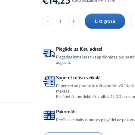
€
14,25
*Cena ieskaitot PVN 21%
AdBlue)
-30°C
sektoram
Spoles
Ziemas vējstiklu šķidrums
-12°C (Tikai juridiskām
Likt grozā
personām)
HAND
Ziemas vējstiklu šķidrums
WASH
-21°C (Tikai juridiskām
SOFT,
personām)
higiēniskai
Ziemas vējstiklu šķidrums
roku
-30°C (Tikai juridiskām
Piegāde uz Jūsu adresi
mazgāšanai
personām)
Piegādes izmaksas tiks aprēķinātas pie pasū
(5L)
augustā.
daudzums
Saņemt mūsu veikalā
Paņemiet šo produktu mūsu noliktavā "Naftalu
maksas.
Pasūtiet šo produktu līdz plkst. 12:00 un saņ
Pakomāts
Precīzas izmaksas preces piegādei uz pakomā