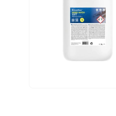
sistēmām