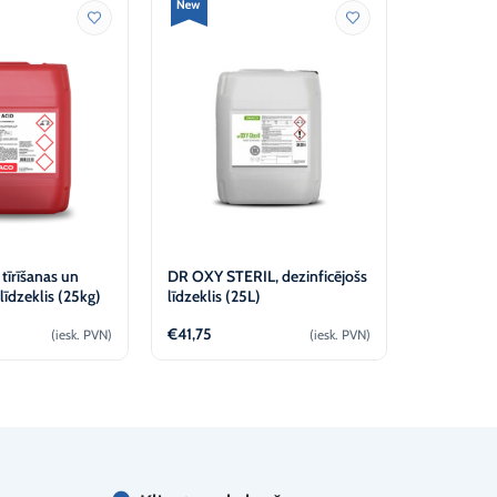
tīrīšanas un
DR OXY STERIL, dezinficējošs
OXY Steril
līdzeklis (25kg)
līdzeklis (25L)
dezinfekcij
€
41,75
€
57,17
(iesk. PVN)
(iesk. PVN)
skatīt
Apskatīt