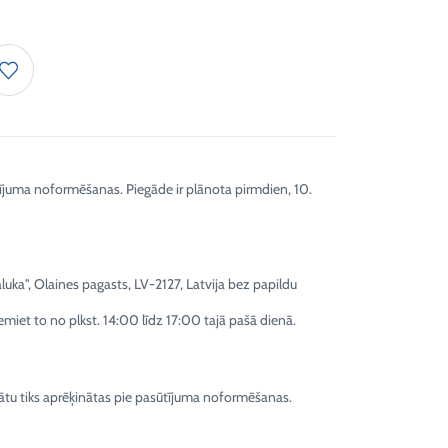
tījuma noformēšanas. Piegāde ir plānota pirmdien, 10.
ka", Olaines pagasts, LV-2127, Latvija bez papildu
emiet to no plkst. 14:00 līdz 17:00 tajā pašā dienā.
tu tiks aprēķinātas pie pasūtījuma noformēšanas.