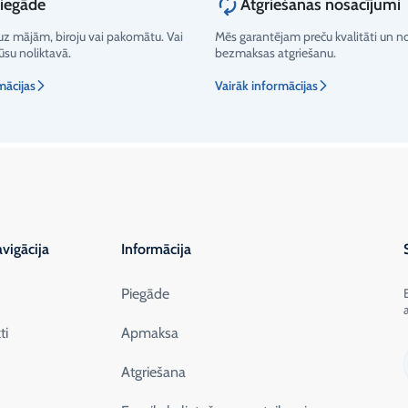
piegāde
Atgriešanas nosacījumi
z mājām, biroju vai pakomātu. Vai
Mēs garantējam preču kvalitāti un 
su noliktavā.
bezmaksas atgriešanu.
mācijas
Vairāk informācijas
vigācija
Informācija
Piegāde
ti
Apmaksa
Atgriešana