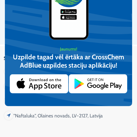
Nodrošinām klientu atbalstu katru darba dienu no plkst. 9:00-
17:00.
Vairāk informācijas
Jaunums!
Uzpilde tagad vēl ērtāka ar CrossChem
Sazinies ar mums
AdBlue uzpildes staciju aplikāciju!​
CrossChem SIA
+371 29294259
marketings@crosschem.lv
"Naftaluka", Olaines novads, LV-2127, Latvija