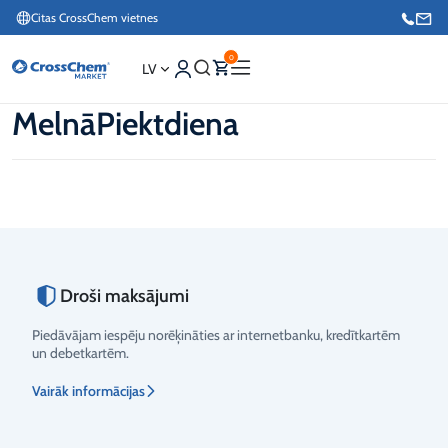
Citas CrossChem vietnes
0
LV
MelnāPiektdiena
Interneta veikals / Mārketings
+371 27876188
Info tālrunis / Pasūtījumu pieteikšana esošiem klientiem
+371 26624000
Droši maksājumi
Piedāvājam iespēju norēķināties ar internetbanku, kredītkartēm
un debetkartēm.
Vairāk informācijas