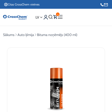
Citas CrossChem vietnes
0
LV
Sākums
Auto ķīmija
Bituma noņēmējs (400 ml)
Interneta veikals / Mārketings
+371 27876188
Info tālrunis / Pasūtījumu pieteikšana esošiem klientiem
+371 26624000