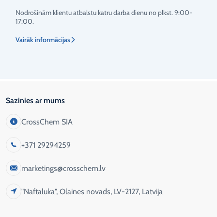
Nodrošinām klientu atbalstu katru darba dienu no plkst. 9:00-
17:00.
Vairāk informācijas
Sazinies ar mums
CrossChem SIA
+371 29294259
marketings@crosschem.lv
"Naftaluka", Olaines novads, LV-2127, Latvija