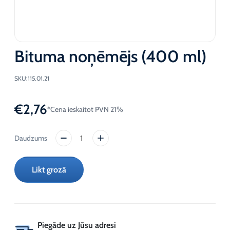
Bituma noņēmējs (400 ml)
SKU:
115.01.21
€
2,76
*Cena ieskaitot PVN 21%
Bituma
noņēmējs
(400
Likt grozā
ml)
daudzums
Piegāde uz Jūsu adresi