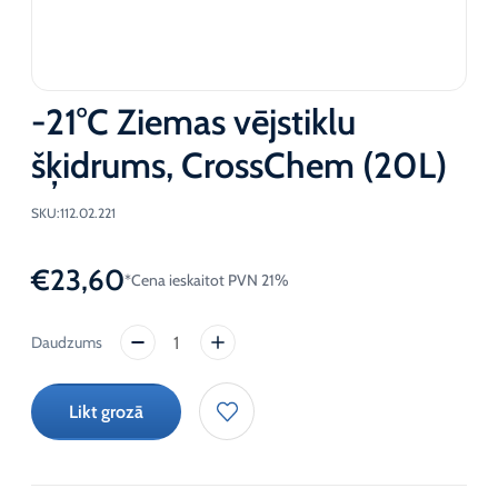
-21°C Ziemas vējstiklu
šķidrums, CrossChem (20L)
SKU:
112.02.221
€
23,60
*Cena ieskaitot PVN 21%
-21°C
Ziemas
vējstiklu
Likt grozā
šķidrums,
CrossChem
(20L)
daudzums