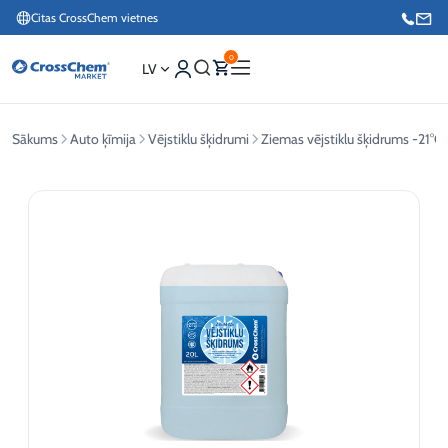
Citas CrossChem vietnes
0
LV
Sākums
Auto ķīmija
Vējstiklu šķidrumi
Ziemas vējstiklu šķidrums -21°C
Interneta veikals / Mārketings
+371 27876188
Info tālrunis / Pasūtījumu pieteikšana esošiem klientiem
+371 26624000