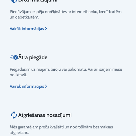
Piedāvājam iespēju norēķināties ar internetbanku, kredītkartēm
un debetkartēm.
Vērtējums
Vairāk informācijas
Ātra piegāde
Piegādāsim uz mājām, biroju vai pakomātu. Vai arī saņem mūsu
noliktavā.
Vairāk informācijas
Atgriešanas nosacījumi
Mēs garantējam preču kvalitāti un nodrošinām bezmaksas
atgriešanu.