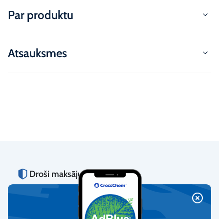
Par produktu
Atsauksmes
Droši maksājumi
Piedāvājam iespēju norēķināties ar internetbanku, kredītkartēm
un debetkartēm.
Vērtējums