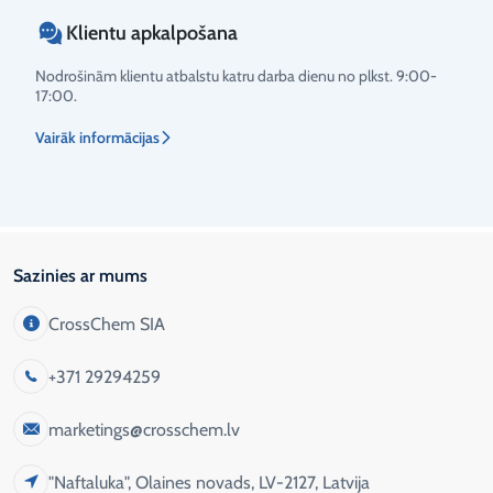
Klientu apkalpošana
Nodrošinām klientu atbalstu katru darba dienu no plkst. 9:00-
17:00.
Vairāk informācijas
Sazinies ar mums
CrossChem SIA
+371 29294259
marketings@crosschem.lv
"Naftaluka", Olaines novads, LV-2127, Latvija