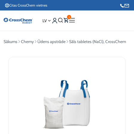
Citas CrossChem vietnes
0
LV
Sākums
Chemy
Ūdens apstrāde
Sāls tabletes (NaCl), CrossChem
Interneta veikals / Mārketings
+371 27876188
Info tālrunis / Pasūtījumu pieteikšana esošiem klientiem
+371 26624000