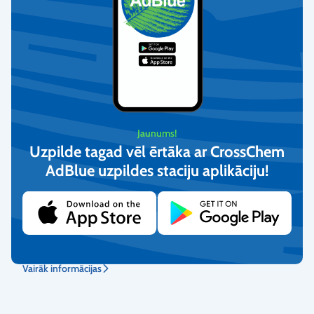
Vairāk informācijas
Ātra piegāde
Piegādāsim uz mājām, biroju vai pakomātu. Vai arī saņem mūsu
noliktavā.
Jaunums!
Vairāk informācijas
Uzpilde tagad vēl ērtāka ar CrossChem
AdBlue uzpildes staciju aplikāciju!​
Atgriešanas nosacījumi
Mēs garantējam preču kvalitāti un nodrošinām bezmaksas
atgriešanu.
Vairāk informācijas