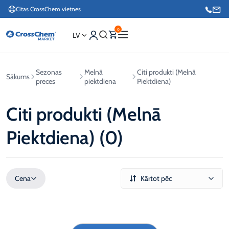
Citas CrossChem vietnes
0
LV
Sezonas
Melnā
Citi produkti (Melnā
Sākums
Interneta veikals / Mārketings
preces
piektdiena
Piektdiena)
+371 27876188
Citi produkti (Melnā
Info tālrunis / Pasūtījumu pieteikšana esošiem klientiem
Piektdiena) (0)
+371 26624000
Cena
Kārtot pēc