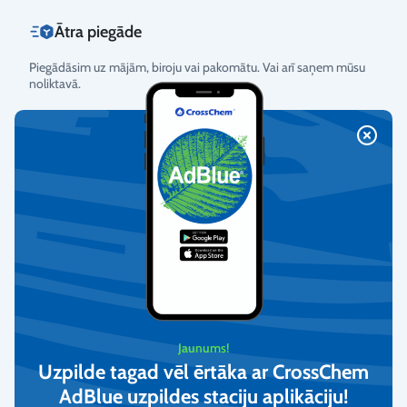
Ātra piegāde
Piegādāsim uz mājām, biroju vai pakomātu. Vai arī saņem mūsu
noliktavā.
Vairāk informācijas
Atgriešanas nosacījumi
Mēs garantējam preču kvalitāti un nodrošinām bezmaksas
atgriešanu.
Vairāk informācijas
Jaunums!
Uzpilde tagad vēl ērtāka ar CrossChem
Klientu apkalpošana
AdBlue uzpildes staciju aplikāciju!​