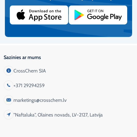
Nodrošinām klientu atbalstu katru darba dienu no plkst. 9:00-
17:00.
Vairāk informācijas
Sazinies ar mums
CrossChem SIA
+371 29294259
marketings@crosschem.lv
"Naftaluka", Olaines novads, LV-2127, Latvija